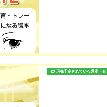
現在予定されている講座・セ