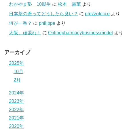
わかやま塾 10期生
に
松本 麗華
より
日本茶の蓋ってどうしたら良い？
に
prezzofelice
より
何が一番？
に
philippe
より
大阪、頑張れ！
に
Onlinepharmacybusinessmodel
より
アーカイブ
2025年
10月
2月
2024年
2023年
2022年
2021年
2020年