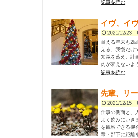
記事を読む
イヴ、イ
2021/12/23
耐える年末も2
える、我慢だけ
知識を蓄え、計
肉が衰えないよ
記事を読む
先輩、リ
2021/12/15
仕事の側面と、
よく飲みにいき
を観察できる機
輩・部下に距離