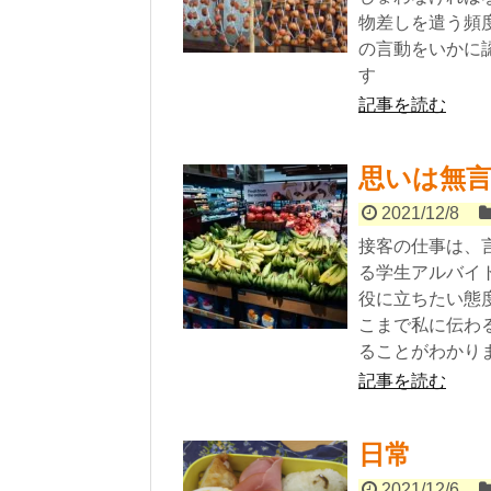
物差しを遣う頻
の言動をいかに
す
記事を読む
思いは無
2021/12/8
接客の仕事は、
る学生アルバイ
役に立ちたい態
こまで私に伝わ
ることがわかり
記事を読む
日常
2021/12/6