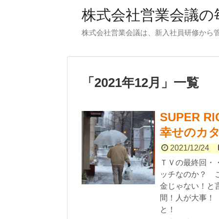
株式会社営業会議の毎
株式会社営業会議は、新入社員研修から
「
2021年12月
」
一覧
SUPER 
幸せのカ
2021/12/24
ＴＶの最終回・
ッチなのか？ 
金じゃない！と
間！人が大事！
と！