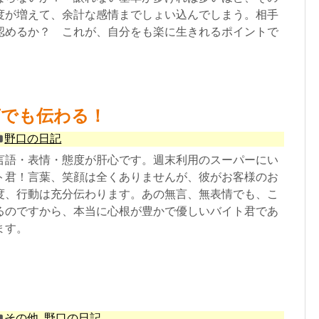
度が増えて、余計な感情までしょい込んでしまう。相手
認めるか？ これが、自分をも楽に生きれるポイントで
言でも伝わる！
野口の日記
言語・表情・態度が肝心です。週末利用のスーパーにい
ト君！言葉、笑顔は全くありませんが、彼がお客様のお
度、行動は充分伝わります。あの無言、無表情でも、こ
るのですから、本当に心根が豊かで優しいバイト君であ
ます。
その他
,
野口の日記