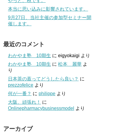
やっと、秋です。
本当に思い込みに影響されています。
9月27日、当社主催の参加型セミナー開
催します。
最近のコメント
わかやま塾 10期生
に
eigyokaigi
より
わかやま塾 10期生
に
松本 麗華
よ
り
日本茶の蓋ってどうしたら良い？
に
prezzofelice
より
何が一番？
に
philippe
より
大阪、頑張れ！
に
Onlinepharmacybusinessmodel
より
アーカイブ