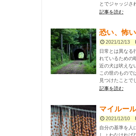
とでジャッジさ
記事を読む
恐い、怖
2021/12/13
日常とは異なる
れているための
近の犬は吠えな
この世のもので
見つけたことで
記事を読む
マイルー
2021/12/10
自分の基準を人
しょわなければ