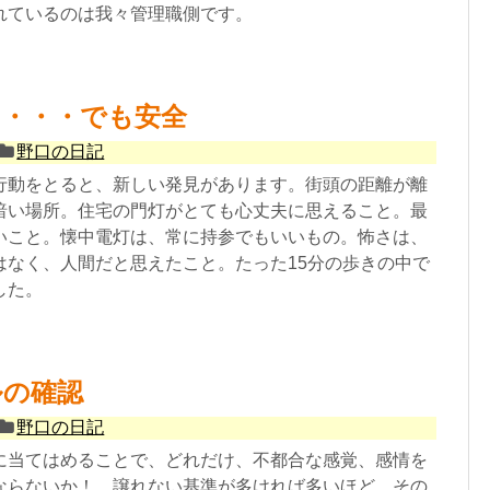
れているのは我々管理職側です。
い・・・でも安全
野口の日記
行動をとると、新しい発見があります。街頭の距離が離
暗い場所。住宅の門灯がとても心丈夫に思えること。最
いこと。懐中電灯は、常に持参でもいいもの。怖さは、
はなく、人間だと思えたこと。たった15分の歩きの中で
した。
ルの確認
野口の日記
に当てはめることで、どれだけ、不都合な感覚、感情を
ならないか！ 譲れない基準が多ければ多いほど、その