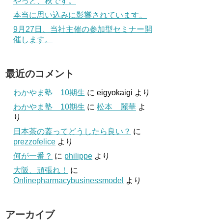
やっと、秋です。
本当に思い込みに影響されています。
9月27日、当社主催の参加型セミナー開
催します。
最近のコメント
わかやま塾 10期生
に
eigyokaigi
より
わかやま塾 10期生
に
松本 麗華
よ
り
日本茶の蓋ってどうしたら良い？
に
prezzofelice
より
何が一番？
に
philippe
より
大阪、頑張れ！
に
Onlinepharmacybusinessmodel
より
アーカイブ