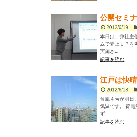
公開セミ
2012/6/19
本日は、弊社主
ムで売上ＵＰを
実施さ...
記事を読む
江戸は快晴
2012/6/18
台風４号が明日
気温です。 節
ず...
記事を読む