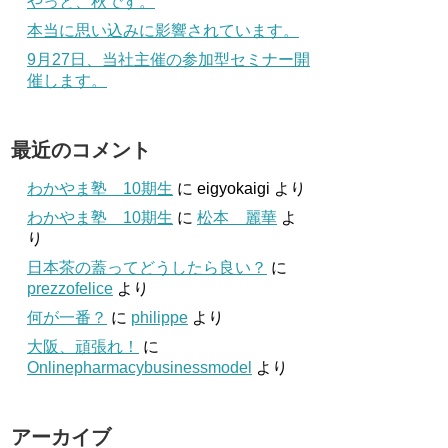
やっと、秋です。
本当に思い込みに影響されています。
9月27日、当社主催の参加型セミナー開
催します。
最近のコメント
わかやま塾 10期生
に
eigyokaigi
より
わかやま塾 10期生
に
松本 麗華
よ
り
日本茶の蓋ってどうしたら良い？
に
prezzofelice
より
何が一番？
に
philippe
より
大阪、頑張れ！
に
Onlinepharmacybusinessmodel
より
アーカイブ