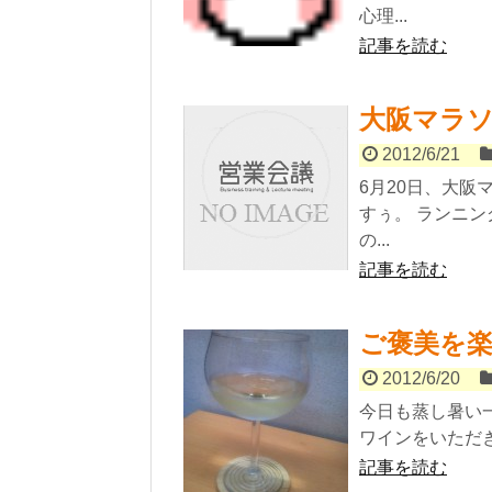
心理...
記事を読む
大阪マラ
2012/6/21
6月20日、大阪
すぅ。 ランニ
の...
記事を読む
ご褒美を
2012/6/20
今日も蒸し暑い
ワインをいただき
記事を読む