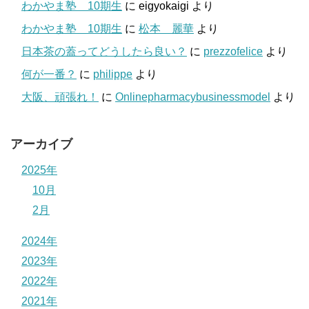
わかやま塾 10期生
に
eigyokaigi
より
わかやま塾 10期生
に
松本 麗華
より
日本茶の蓋ってどうしたら良い？
に
prezzofelice
より
何が一番？
に
philippe
より
大阪、頑張れ！
に
Onlinepharmacybusinessmodel
より
アーカイブ
2025年
10月
2月
2024年
2023年
2022年
2021年