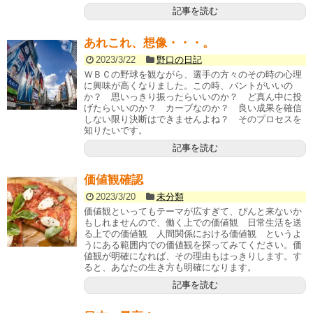
記事を読む
あれこれ、想像・・・。
2023/3/22
野口の日記
ＷＢＣの野球を観ながら、選手の方々のその時の心理
に興味が高くなりました。この時、バントがいいの
か？ 思いっきり振ったらいいのか？ ど真ん中に投
げたらいいのか？ カーブなのか？ 良い成果を確信
しない限り決断はできませんよね？ そのプロセスを
知りたいです。
記事を読む
価値観確認
2023/3/20
未分類
価値観といってもテーマが広すぎて、ぴんと来ないか
もしれませんので、働く上での価値観 日常生活を送
る上での価値観 人間関係における価値観 というよ
うにある範囲内での価値観を探ってみてください。価
値観が明確になれば、その理由もはっきりします。す
ると、あなたの生き方も明確になります。
記事を読む