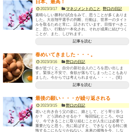
日本、最高！
2023/3/17
マネジメントのこと
,
野口の日記
素晴らしい勝利の試合をみて、思うことが多くありま
した。大谷翔平選手の判断、行動は、世界一のタイト
ルを取るためと常に、話されています。目指すべきこ
と、思い、行動が一本化され、それが成果に結びつく
ことが、また、しびれます。
記事を読む
春めいてきました・・・。
2023/3/16
野口の日記
春が近づくと、自分の新社会人のころを思い出しま
す。緊張と不安で、食欲が落ちてしまったこともあり
ました。今からでは考えられません・・・・。(笑)
記事を読む
最後の願い・・・が繰り返される
2023/3/15
野口の日記
老いと向き合う父の姿に、娘として、どう寄り添う
か？ どう諦めさせるか？ 毎回悩むところ。やは
り、今できることに取り組むことが人生には必要で、
重要だなと思う。先に延ばすと、できなくなる特に後
悔するこにもなりかねない。未来の後悔を今、しな