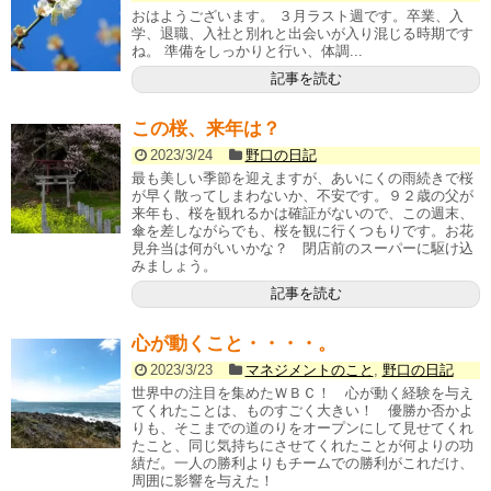
おはようございます。 ３月ラスト週です。卒業、入
学、退職、入社と別れと出会いが入り混じる時期です
ね。 準備をしっかりと行い、体調...
記事を読む
この桜、来年は？
2023/3/24
野口の日記
最も美しい季節を迎えますが、あいにくの雨続きで桜
が早く散ってしまわないか、不安です。９２歳の父が
来年も、桜を観れるかは確証がないので、この週末、
傘を差しながらでも、桜を観に行くつもりです。お花
見弁当は何がいいかな？ 閉店前のスーパーに駆け込
みましょう。
記事を読む
心が動くこと・・・・。
2023/3/23
マネジメントのこと
,
野口の日記
世界中の注目を集めたＷＢＣ！ 心が動く経験を与え
てくれたことは、ものすごく大きい！ 優勝か否かよ
りも、そこまでの道のりをオープンにして見せてくれ
たこと、同じ気持ちにさせてくれたことが何よりの功
績だ。一人の勝利よりもチームでの勝利がこれだけ、
周囲に影響を与えた！