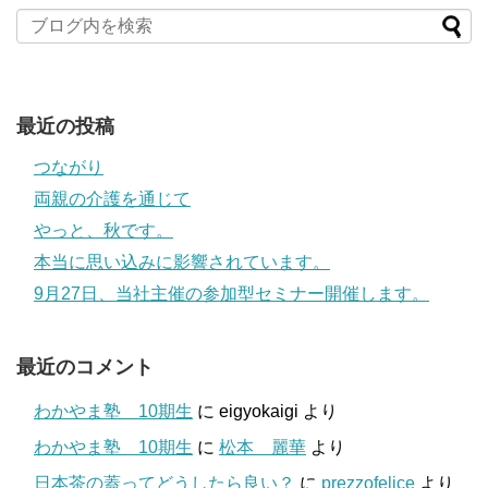
最近の投稿
つながり
両親の介護を通じて
やっと、秋です。
本当に思い込みに影響されています。
9月27日、当社主催の参加型セミナー開催します。
最近のコメント
わかやま塾 10期生
に
eigyokaigi
より
わかやま塾 10期生
に
松本 麗華
より
日本茶の蓋ってどうしたら良い？
に
prezzofelice
より