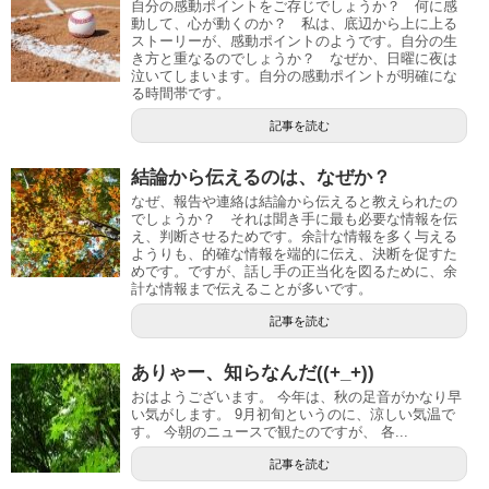
自分の感動ポイントをご存じでしょうか？ 何に感
動して、心が動くのか？ 私は、底辺から上に上る
ストーリーが、感動ポイントのようです。自分の生
き方と重なるのでしょうか？ なぜか、日曜に夜は
泣いてしまいます。自分の感動ポイントが明確にな
る時間帯です。
記事を読む
結論から伝えるのは、なぜか？
なぜ、報告や連絡は結論から伝えると教えられたの
でしょうか？ それは聞き手に最も必要な情報を伝
え、判断させるためです。余計な情報を多く与える
ようりも、的確な情報を端的に伝え、決断を促すた
めです。ですが、話し手の正当化を図るために、余
計な情報まで伝えることが多いです。
記事を読む
ありゃー、知らなんだ((+_+))
おはようございます。 今年は、秋の足音がかなり早
い気がします。 9月初旬というのに、涼しい気温で
す。 今朝のニュースで観たのですが、 各...
記事を読む