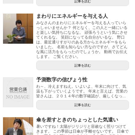
記事を読む
まわりにエネルギーを与える人
みなさんのまわりにエネルギーを与える人っていら
っしゃいませんか？ 何となく、この人と一緒にいる
と楽しい気持ちになるな。 頑張ろうという気にさせ
てくれるな。 笑顔になってる自分がいるな。 野口
は、最近通りすがりのある方からエネルギーをもら
いました。 名前も知らない方なのですが、さてどん
な風に活力をもらったのでしょうか。 動画でお伝え
します。 ご覧ください。
記事を読む
予測数字の信ぴょう性
わ～、冷えますねえ。いよいよ、年末に向けて、気
温も下がっていくようです。 年末と言えば、営業の
皆さんは、２０１４年の数字確認が、厳しくなっ...
記事を読む
傘を差すときのちょっとした気遣い
暑いですね！太陽がジリジリと容赦なく照りつけて
きます。 この季節は日傘が手離せないです。 日傘で