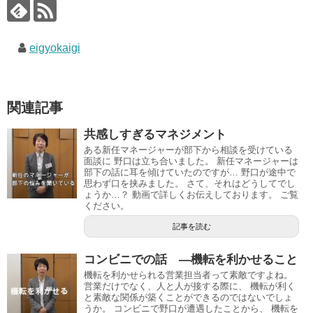
eigyokaigi
関連記事
共感しすぎるマネジメント
ある新任マネージャーが部下から相談を受けている
面談に 野口は立ち合いました。 新任マネージャーは
部下の話に耳を傾けていたのですが… 野口が途中で
思わず口を挟みました。 さて、それはどうしてでし
ょうか…？ 動画で詳しくお伝えしております。 ご覧
ください。
記事を読む
コンビニでの話 ―機転を利かせること
機転を利かせられる営業担当者って素敵ですよね。
営業だけでなく、人と人が接する際に、 機転が利く
と素敵な関係が築くことができるのではないでしょ
うか。 コンビニで野口が遭遇したことから、 機転を