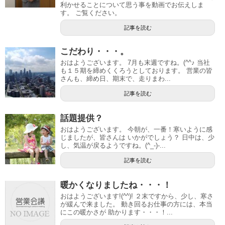
利かせることについて思う事を動画でお伝えしま
す。 ご覧ください。
記事を読む
こだわり・・・。
おはようございます。 7月も末週ですね。(^^♪ 当社
も１５期を締めくくろうとしております。 営業の皆
さんも、締め日、期末で、走りまわ...
記事を読む
話題提供？
おはようございます。 今朝が、一番！寒いように感
じましたが、皆さんは いかがでしょう？ 日中は、少
し、気温が戻るようですね。(^_-)-...
記事を読む
暖かくなりましたね・・・！
おはようございます!(^^)! ２末ですから、少し、寒さ
が緩んで来ました。 動き回るお仕事の方には、本当
にこの暖かさが 助かります・・・！...