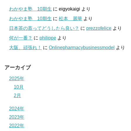
わかやま塾 10期生
に
eigyokaigi
より
わかやま塾 10期生
に
松本 麗華
より
日本茶の蓋ってどうしたら良い？
に
prezzofelice
より
何が一番？
に
philippe
より
大阪、頑張れ！
に
Onlinepharmacybusinessmodel
より
アーカイブ
2025年
10月
2月
2024年
2023年
2022年