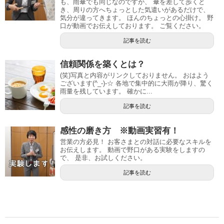
も、雨傘でも同じなのですが、 傘を差して歩くと
き、周りの方へちょっとした気遣いがあるだけで、
気分が違ってきます。 ほんのちょっとの心掛け。 野
口が動画でお伝えしております。 ご覧ください。
記事を読む
信頼関係を築くとは？
(笑)写真と内容がリンクしておりません。 おはよう
ございます(^_-)-☆ 各地で集中的に大雨が降り、驚く
雨量を残しています。 確かに...
記事を読む
感性の磨き方 ※動画実習有！
営業の方必見！ お客さまとの対話に必要なスキルを
お伝えします。 動画で野口がある実験をしますの
で、 是非、お試しください。
記事を読む