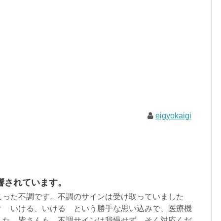
eigyokaigi
響されています。
こった不調です。不調のサインは受け取っていました
？ いける、いける という勝手な思い込みで、医療機
した。皆さんも、不調サインは我慢せず、そく対応くだ