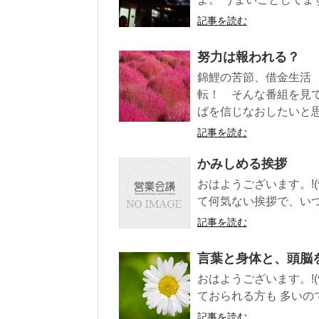
記事を読む
努力は報われる？
錦鯉の苦節、借金生活
転！ そんな番組を見
ばを信じなおしたいと
記事を読む
かみしめる挨拶
おはようございます。!(
て何気ない挨拶で、いつ
記事を読む
言葉と身体と、頭脳
おはようございます。!(
ておられる方も 多いので
記事を読む