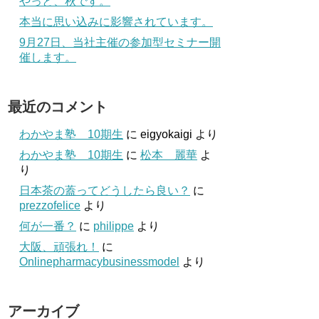
やっと、秋です。
本当に思い込みに影響されています。
9月27日、当社主催の参加型セミナー開
催します。
最近のコメント
わかやま塾 10期生
に
eigyokaigi
より
わかやま塾 10期生
に
松本 麗華
よ
り
日本茶の蓋ってどうしたら良い？
に
prezzofelice
より
何が一番？
に
philippe
より
大阪、頑張れ！
に
Onlinepharmacybusinessmodel
より
アーカイブ