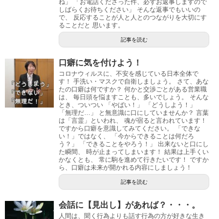
ね」 「お電話くださった件、必ずお返事しますので
しばらくお待ちください」 そんな返事でもいいの
で、 反応することが人と人とのつながりを大切にす
ることだと 思います。
記事を読む
口癖に気を付けよう！
コロナウィルスに、不安を感じている日本全体で
す！ 手洗い・マスクで自衛しましょう。 さて、あな
たの口癖は何ですか？ 何かと交渉ごとがある営業職
は、 毎日頭を悩ますことも、多いでしょう。 そんな
とき、ついつい 「やばい！」 「どうしよう！」
「無理だ…」 と無意識に口にしていませんか？ 言葉
は「言霊」といわれ、 魂が宿ると言われています！
ですから口癖を意識してみてください。 「できな
い！」ではなく、 「今からできることは何だろ
う？」 「できることをやろう！」 出来ないと口にし
た瞬間、 時が止まってしまいます！ 結果は上手くい
かなくとも、 常に駒を進めて行きたいです！ ですか
ら、口癖は未来が開かれる内容にしましょう！
記事を読む
会話に【見出し】があれば？・・・。
人間は、聞く行為よりも話す行為の方が好きな生き