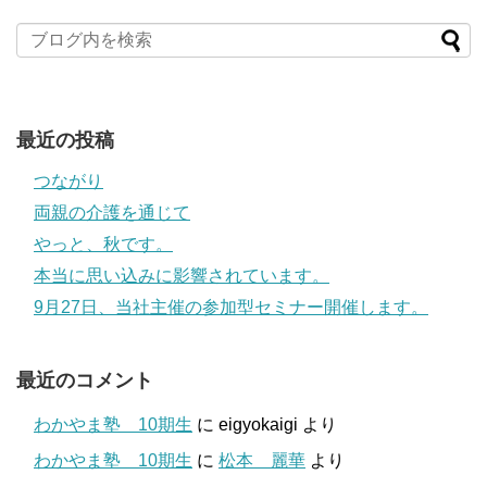
最近の投稿
つながり
両親の介護を通じて
やっと、秋です。
本当に思い込みに影響されています。
9月27日、当社主催の参加型セミナー開催します。
最近のコメント
わかやま塾 10期生
に
eigyokaigi
より
わかやま塾 10期生
に
松本 麗華
より