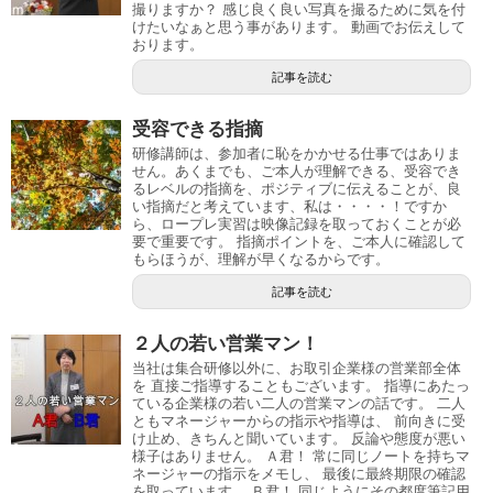
撮りますか？ 感じ良く良い写真を撮るために気を付
けたいなぁと思う事があります。 動画でお伝えして
おります。
記事を読む
受容できる指摘
研修講師は、参加者に恥をかかせる仕事ではありま
せん。あくまでも、ご本人が理解できる、受容でき
るレベルの指摘を、ポジティブに伝えることが、良
い指摘だと考えています、私は・・・・！ですか
ら、ロープレ実習は映像記録を取っておくことが必
要で重要です。 指摘ポイントを、ご本人に確認して
もらほうが、理解が早くなるからです。
記事を読む
２人の若い営業マン！
当社は集合研修以外に、お取引企業様の営業部全体
を 直接ご指導することもございます。 指導にあたっ
ている企業様の若い二人の営業マンの話です。 二人
ともマネージャーからの指示や指導は、 前向きに受
け止め、きちんと聞いています。 反論や態度が悪い
様子はありません。 Ａ君！ 常に同じノートを持ちマ
ネージャーの指示をメモし、 最後に最終期限の確認
を取っています。 Ｂ君！ 同じようにその都度筆記用