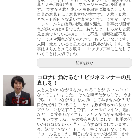
具とメモ用紙は持参し マネージャーの話を聞きま
す。 ですがＡ君と違いメモを忠実に取ることより、
自分の意見も伝え意見交換が主です。 Ａ君・Ｂ君、
どちらも前向きな若い営業マンです。 ですが、マネ
ージャーからの業務指示の聞き漏れ、 仕事の期限ず
れが多いのはＢ君でした。 あれだけ、しっかりと意
見交換できているのに、 メモ不足、復唱確認不足
で、ミスや漏れが多いのです。 もったいないです。
人間、覚えていると思えるには限界があります。 仕
事はきちんとメモを取り、 １つづつ丁寧にこなして
いくことは大切ですね。
記事を読む
コロナに負けるな！ビジネスマナーの見
直しを！
人と人とのつながりを拒まれることが 多い世の中に
なってしまいました。 そんな時代だからこそ、 今ま
で以上に「つながり」を大切にしてみませんか？ 野
口が心がけていること、 それは必ず何らかの反応・
アクションを返すことです。 メールやライン、電話
など、 直接会わなくても、人と人がつながる機会っ
て 多いですよね。 その機会を大切にして、相手の問
いかけにはなるべく早く 反応する様にしています。
今、返信できなくても、 今、答えが出せなくても、
「メール見ました。明日になりますがお返事します