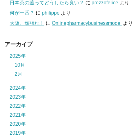
日本茶の蓋ってどうしたら良い？
に
prezzofelice
より
何が一番？
に
philippe
より
大阪、頑張れ！
に
Onlinepharmacybusinessmodel
より
アーカイブ
2025年
10月
2月
2024年
2023年
2022年
2021年
2020年
2019年