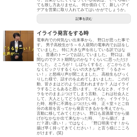
ても致し方ありません。 何か面白くて、新しいアイ
デアを営業に取り入れてみてはいかがでしょうか。
記事を読む
イライラ発言をする時
電車内での何気ない出来事から、 野口が思った事で
す。 男子高校生が５～６人昼間の電車内でお話をし
ていました。 特に大きな声を出している訳ではな
く、 普通のトーンでお話していました。 野口は、昼
間なのでテスト期間なのかな？くらいに思っただけ
でした。 ところが！ しばらくすると、どこからとも
なくビックリするくらいの大きな声で 「うるさー
い！」と怒鳴り声が聞こえました。 高校生もびっく
りした様で、話すのを止めてしまいました。 この行
動、皆さまはどのように思われますか？ 人はイライ
ラすることもあると思います。 そんなとき、イライ
ラをそのままぶつけてしまう言動、 これは社会人と
して、大人としてどうなのでしょうか。 イライラし
た時、相手に不満をぶつけたい時、 正々堂々とご自
分の名前を言ってから発言できるかを考えてから、
言動に移してみてください。 野口も居酒屋でから揚
げがなかなか出て来なかった時、 「から揚げ、ま
だ？遅い遅い！」ではなく、 「野口明美です！から
揚げ早く持ってきてください！」 と言う様にこころ
がけます。(笑)