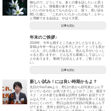
物なので、どうしても、多くの量を話したいと思う
のでしょう。情報量が多すぎて、一番先に、何が言
いたいのかを伝えてもらわないと、延々、長い話を
聞いた後に、「これがいいたかったのね？」とやっ
と理解できる会話は、やはり大変。
記事を読む
年末のご挨拶♪
2018年、今年も残すところあと少しとなりました。
皆様は今年一年はどんな年でしたか？ とっても良か
った人、少し心残りがある人、 色んな方がいらっし
ゃると思いますが、 どんな方も最後にしてほしいこ
とがあります。 動画でお伝えします。ご覧くださ
い。
記事を読む
新しい試み！には良い時期かもよ？
先日のYouTubeより、野口の首から顔写真がぶら下
がっているのに お気づきでしょうか？ これ、最近マ
スク・メガネ姿でお客様を訪問する時の 必須アイテ
ムなんです。 いくらマスクの下で笑顔を作っても伝
わりにくいので、 野口は自分の笑顔の写真をぶら下
げてます。 意外と好評なんですよ！ コロナ禍によ
り、営業がしにくくなっている現状は、 いくら嘆い