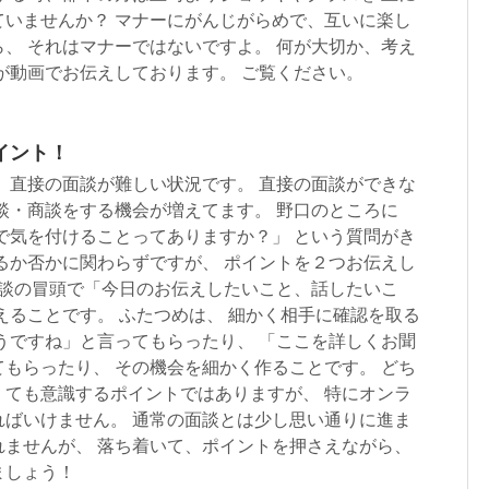
ていませんか？ マナーにがんじがらめで、互いに楽し
、 それはマナーではないですよ。 何が大切か、考え
が動画でお伝えしております。 ご覧ください。
イント！
 直接の面談が難しい状況です。 直接の面談ができな
談・商談をする機会が増えてます。 野口のところに
で気を付けることってありますか？」 という質問がき
るか否かに関わらずですが、 ポイントを２つお伝えし
面談の冒頭で「今日のお伝えしたいこと、話したいこ
えることです。 ふたつめは、 細かく相手に確認を取る
うですね」と言ってもらったり、 「ここを詳しくお聞
もらったり、 その機会を細かく作ることです。 どち
くても意識するポイントではありますが、 特にオンラ
ればいけません。 通常の面談とは少し思い通りに進ま
れませんが、 落ち着いて、ポイントを押さえながら、
ましょう！