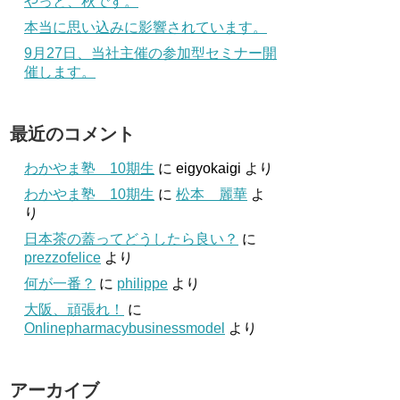
やっと、秋です。
本当に思い込みに影響されています。
9月27日、当社主催の参加型セミナー開
催します。
最近のコメント
わかやま塾 10期生
に
eigyokaigi
より
わかやま塾 10期生
に
松本 麗華
よ
り
日本茶の蓋ってどうしたら良い？
に
prezzofelice
より
何が一番？
に
philippe
より
大阪、頑張れ！
に
Onlinepharmacybusinessmodel
より
アーカイブ