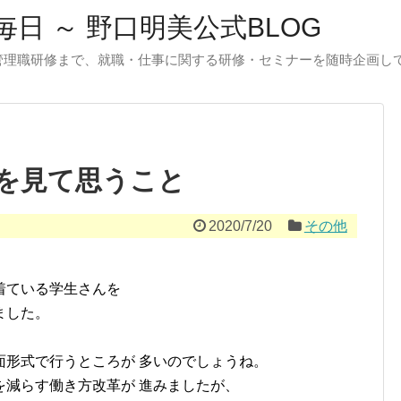
日 ～ 野口明美公式BLOG
管理職研修まで、就職・仕事に関する研修・セミナーを随時企画し
を見て思うこと
2020/7/20
その他
着ている学生さんを
ました。
、
面形式で行うところが 多いのでしょうね。
を減らす働き方改革が 進みましたが、