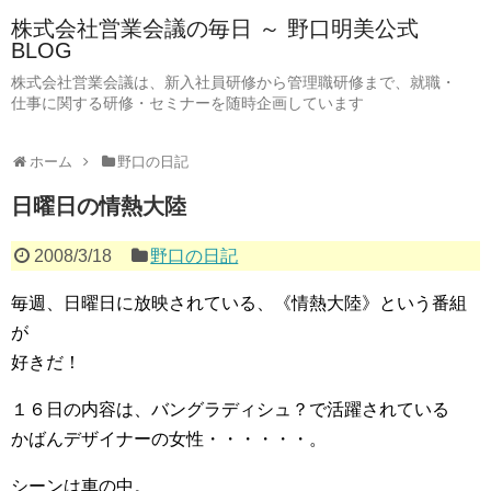
株式会社営業会議の毎日 ～ 野口明美公式
BLOG
株式会社営業会議は、新入社員研修から管理職研修まで、就職・
仕事に関する研修・セミナーを随時企画しています
ホーム
野口の日記
日曜日の情熱大陸
2008/3/18
野口の日記
毎週、日曜日に放映されている、《情熱大陸》という番組
が
好きだ！
１６日の内容は、バングラディシュ？で活躍されている
かばんデザイナーの女性・・・・・・。
シーンは車の中。