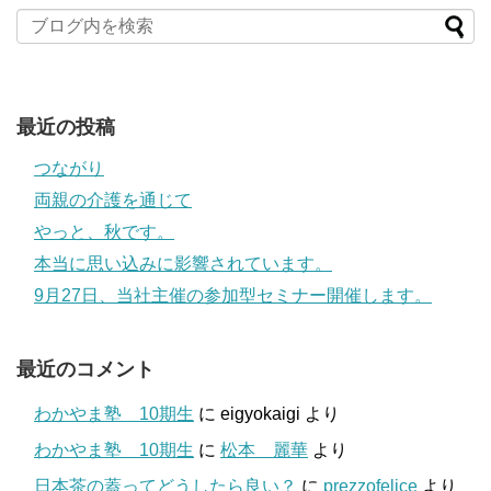
最近の投稿
つながり
両親の介護を通じて
やっと、秋です。
本当に思い込みに影響されています。
9月27日、当社主催の参加型セミナー開催します。
最近のコメント
わかやま塾 10期生
に
eigyokaigi
より
わかやま塾 10期生
に
松本 麗華
より
日本茶の蓋ってどうしたら良い？
に
prezzofelice
より