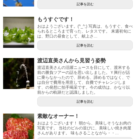
記事を読む
もうすぐです！
おはようございます。(^_^;) 写真は、もうすぐ、食べ
られるところまで育った、レタスです。 来週初旬に
は、野口の昼食として、献上さ...
記事を読む
渡辺直美さんから見習う姿勢
渡辺直美さんの活躍ニュースを目にして、渡米する
前の勝負ツアーの話を思い出しました。Ｙ興行が話
に乗らなかったので、辞める、諦めるではなく、で
は自分で費用を用意して、自費でチャレンジしま
す、の発想に拍手喝采です。今の成功は、かなり以
前からの軌跡だと認識しました。
記事を読む
素敵なオーナー！
おはようございます！ 朝から、美味しそうなお肉の
写真です。 当社のビルの並びに、美味しい焼き肉屋
さんがあります。 味もさることながら・・...