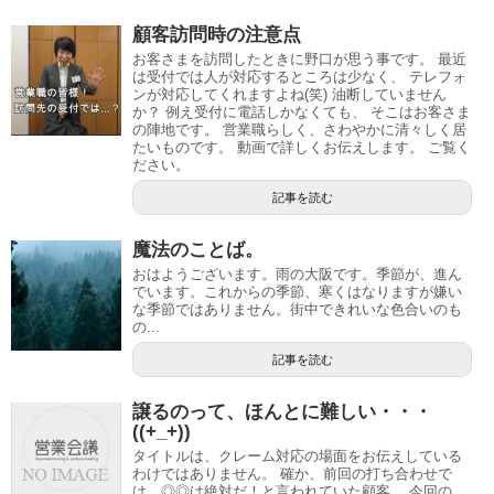
顧客訪問時の注意点
お客さまを訪問したときに野口が思う事です。 最近
は受付では人が対応するところは少なく、 テレフォ
ンが対応してくれますよね(笑) 油断していません
か？ 例え受付に電話しかなくても、 そこはお客さま
の陣地です。 営業職らしく、さわやかに清々しく居
たいものです。 動画で詳しくお伝えします。 ご覧く
ださい。
記事を読む
魔法のことば。
おはようございます。雨の大阪です。季節が、進ん
でいます。これからの季節、寒くはなりますが嫌い
な季節ではありません。街中できれいな色合いのも
の...
記事を読む
譲るのって、ほんとに難しい・・・
((+_+))
タイトルは、クレーム対応の場面をお伝えしている
わけではありません。 確か、前回の打ち合わせで
は、◎◎は絶対だ！と言われていた顧客。 今回の...