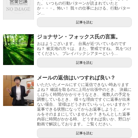
た。 いつもの行動パターンが読まれていたと
か・・・。怖い！ 我々の仕事における、行動パター
ン...
記事を読む
ジョナサン・フォックス氏の言葉。
おはようございます。 台風が近づいているのです
ね？ 被災地の方々は、また、警戒ですね。 気をつけ
てください。 プレイバックシアターという...
記事を読む
メールの返信はいつすれば良い？
いただいたメールにすぐに返信できない時あります
よね？ 確認を取るのに上司が出張中のとき、 決裁に
しばらく時間がかかりそうなとき、 複数人の予定を
調整しているとき、 様々な理由ですぐに返事が出来
ない場合、 皆様はどうされていらっしゃいますか？
返事できる状態になってからお返事しようと、 メー
ルをそのままにしていませんか？ きちんとした返事
内容に時間がかかる時、 どうすれば良いか、野口が
動画で解説しております。 ご覧ください。
記事を読む