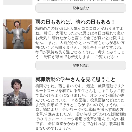
記事を読む
雨の日もあれば、晴れの日もある！
梅雨のこの時期はお天気がコロコロと変わりますよ
ね。 昨日、大雨だったかと思えば今日は晴れて良い
お天気！ 晴れたからと言って全てが良いとは限りま
せん。 また、大雨だからといって何もかもが悪い方
向にいくとも限りません。 お仕事も一緒ですよね。
毎日が気持ち良く過ごせるように、 考えてみましょ
う！ 野口が動画でお伝えします。 ご覧ください。
記事を読む
就職活動の学生さんを見て思うこと
梅雨ですね。蒸し暑いです。 最近、就職活動でリク
ルートスーツを着ている学生さんを ちょこちょこ街
で見かけるようになりました。 オンライン面談が進
んでいるとはいえ、 ２次面接、役員面接などはまだ
まだ対面形式で行うところが 多いのでしょうね。 コ
ロナ禍により、テレワークや出勤日を減らす働き方
改革が 進みましたが、 暑い時期に行われる就職活動
での リクルートスーツ着用は改革が進んでいない様
です。 命に直接かかわることでなければ、改革は進
まないのでしょうか。