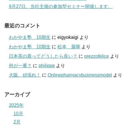
9月27日、当社主催の参加型セミナー開催します。
最近のコメント
わかやま塾 10期生
に
eigyokaigi
より
わかやま塾 10期生
に
松本 麗華
より
日本茶の蓋ってどうしたら良い？
に
prezzofelice
より
何が一番？
に
philippe
より
大阪、頑張れ！
に
Onlinepharmacybusinessmodel
より
アーカイブ
2025年
10月
2月