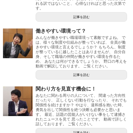
れる訳ではないこと、 心得なければと思った次第で
す。
記事を読む
働きやすい環境って？
みんなが働きやすい職場環境って素敵ですよね。 で
は、様々な制度や仕組みが整っていれば、 全員が働
きやすい環境と言えるでしょうか？ もちろん、制度
が整っているに越したことはありませんが、 自分自
身、そして職場の仲間が働きやすい環境を作るた
め、 あなたは何ができるでしょうか。 野口の考えを
動画で解説しております。 ご覧ください。
記事を読む
関わり方を見直す機会に！
あなたに関わる周りの人について、 間違った方向性
だったり、 正しくない行動を行なったり、 それでも
関係性を続けますか？ やはり、違和感を抱いた時、
勇気を出して関係性を絶つ決断も必要かと思いま
す。 最近、話題の芸能人がいけない事をして逮捕さ
れたニュースを見て 思ったことです。 動画で詳しく
話しております。 ご覧ください。
記事を読む