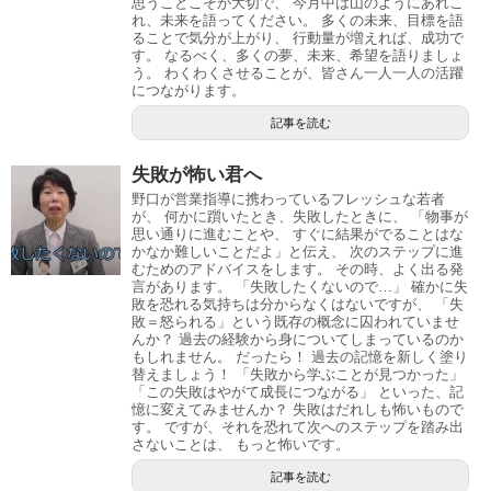
思うことこそが大切で、 今月中は山のようにあれこ
れ、未来を語ってください。 多くの未来、目標を語
ることで気分が上がり、 行動量が増えれば、成功で
す。 なるべく、多くの夢、未来、希望を語りましょ
う。 わくわくさせることが、皆さん一人一人の活躍
につながります。
記事を読む
失敗が怖い君へ
野口が営業指導に携わっているフレッシュな若者
が、 何かに躓いたとき、失敗したときに、 「物事が
思い通りに進むことや、 すぐに結果がでることはな
かなか難しいことだよ」と伝え、 次のステップに進
むためのアドバイスをします。 その時、よく出る発
言があります。 「失敗したくないので…」 確かに失
敗を恐れる気持ちは分からなくはないですが、 「失
敗＝怒られる」という既存の概念に囚われていませ
んか？ 過去の経験から身についてしまっているのか
もしれません。 だったら！ 過去の記憶を新しく塗り
替えましょう！ 「失敗から学ぶことが見つかった」
「この失敗はやがて成長につながる」 といった、記
憶に変えてみませんか？ 失敗はだれしも怖いもので
す。 ですが、それを恐れて次へのステップを踏み出
さないことは、 もっと怖いです。
記事を読む