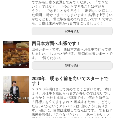
ですから口癖を意識してみてください。 「できな
い！」ではなく、 「今からできることは何だろ
う？」 「できることをやろう！」 出来ないと口にし
た瞬間、 時が止まってしまいます！ 結果は上手くい
かなくとも、 常に駒を進めて行きたいです！ ですか
ら、口癖は未来が開かれる内容にしましょう！
記事を読む
西日本方面へ出張です！
出張レポートです。 西日本方面へお仕事で行って参
りました。 ちょっと寄り道。 野口の出張レポートで
す。 ご覧ください。
記事を読む
2020年 明るく前を向いてスタートで
す！
２０２０年明けましておめでとうございます。 本日
より、お仕事を始められる方が多いのではないでし
ょうか？ 当社も本日より稼働です。 何かと新年は
「目標」を立てますよね？ 達成するために、どうし
たらいいかというアドバイスは 山のようにありま
す。 確かに、目標は達成してなんぼです。 でもね？
未来を想像し「こうなりたい」、「あーしたい」と