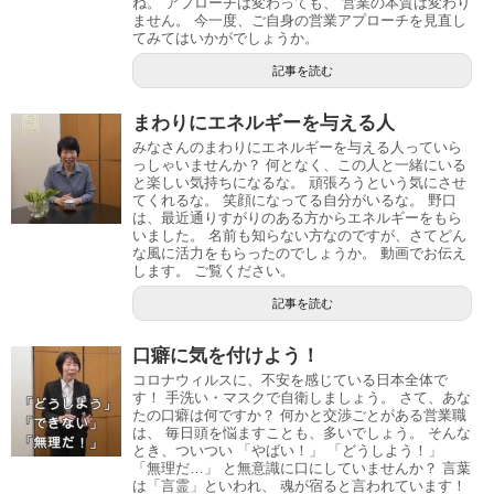
ね。 アプローチは変わっても、 営業の本質は変わり
ません。 今一度、ご自身の営業アプローチを見直し
てみてはいかがでしょうか。
記事を読む
まわりにエネルギーを与える人
みなさんのまわりにエネルギーを与える人っていら
っしゃいませんか？ 何となく、この人と一緒にいる
と楽しい気持ちになるな。 頑張ろうという気にさせ
てくれるな。 笑顔になってる自分がいるな。 野口
は、最近通りすがりのある方からエネルギーをもら
いました。 名前も知らない方なのですが、さてどん
な風に活力をもらったのでしょうか。 動画でお伝え
します。 ご覧ください。
記事を読む
口癖に気を付けよう！
コロナウィルスに、不安を感じている日本全体で
す！ 手洗い・マスクで自衛しましょう。 さて、あな
たの口癖は何ですか？ 何かと交渉ごとがある営業職
は、 毎日頭を悩ますことも、多いでしょう。 そんな
とき、ついつい 「やばい！」 「どうしよう！」
「無理だ…」 と無意識に口にしていませんか？ 言葉
は「言霊」といわれ、 魂が宿ると言われています！