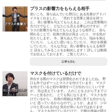
プラスの影響力をもらえる相手
若いころ、落ち込んでいた野口に ある先輩がアドバ
イスをくれました。 「売れてる営業と接点を持つ
と、 良い影響を与えてもらえるよ」 これは営業職の
方だけでなく、 どなたにも言える事なのですが、 プ
ラスの影響力を与えてもらえるような相手と、 自ら
関わることで、自身の気分が高まったり、 やる気が
出たりします。 今、落ち込んでいたり、悩みを抱え
ていたり、 しんどい思いをしていたり、 何かを模索
していたり、 そんな方は、良い影響をもらえる相手
と 話をしてみることをお勧めします！ 詳しくは動画
でお伝えしております。 ご覧ください。
記事を読む
マスクを付けているだけで
外出する際のマスクは習慣化されてきましたね。 野
口も外ではずーっとマスクを付けています。 マスク
を付けていると顔や表情すべてが伝わりにくいです
が、 目は見えています。 人のことを上から下までジ
ーっと見るかた、 とても気になります。 マスクを付
けているから、 自身の視線は大胆に見ても分からな
いと 思っているからなのでしょうか。 あまり、ジロ
ジロと見られるのは 気分が良いものではありませ
ん。 マスクを付けているだけで、 行動や視線が隠さ