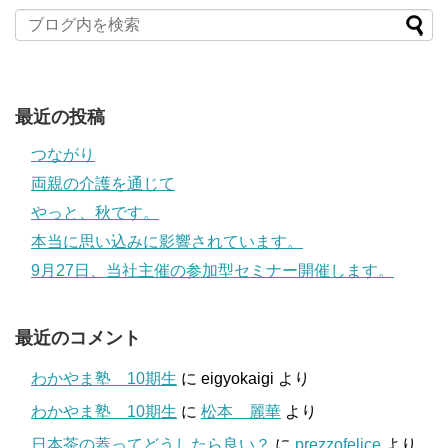
最近の投稿
つながり
両親の介護を通じて
やっと、秋です。
本当に思い込みに影響されています。
9月27日、当社主催の参加型セミナー開催します。
最近のコメント
わかやま塾 10期生
に
eigyokaigi
より
わかやま塾 10期生
に
松本 麗華
より
日本茶の蓋ってどうしたら良い？
に
prezzofelice
より