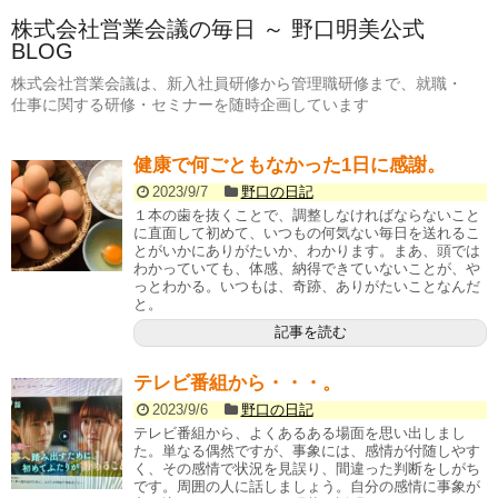
株式会社営業会議の毎日 ～ 野口明美公式
BLOG
株式会社営業会議は、新入社員研修から管理職研修まで、就職・
仕事に関する研修・セミナーを随時企画しています
健康で何ごともなかった1日に感謝。
2023/9/7
野口の日記
１本の歯を抜くことで、調整しなければならないこと
に直面して初めて、いつもの何気ない毎日を送れるこ
とがいかにありがたいか、わかります。まあ、頭では
わかっていても、体感、納得できていないことが、や
っとわかる。いつもは、奇跡、ありがたいことなんだ
と。
記事を読む
テレビ番組から・・・。
2023/9/6
野口の日記
テレビ番組から、よくあるある場面を思い出しまし
た。単なる偶然ですが、事象には、感情が付随しやす
く、その感情で状況を見誤り、間違った判断をしがち
です。周囲の人に話しましょう。自分の感情に事象が