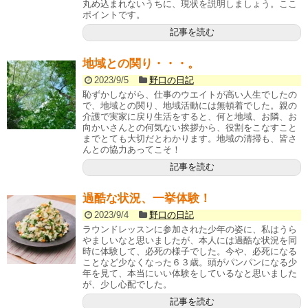
丸め込まれないうちに、現状を説明しましょう。ここ
ポイントです。
記事を読む
地域との関り・・・。
2023/9/5
野口の日記
恥ずかしながら、仕事のウエイトが高い人生でしたの
で、地域との関り、地域活動には無頓着でした。親の
介護で実家に戻り生活をすると、何と地域、お隣、お
向かいさんとの何気ない挨拶から、役割をこなすこと
までとても大切だとわかります。地域の清掃も、皆さ
んとの協力あってこそ！
記事を読む
過酷な状況、一挙体験！
2023/9/4
野口の日記
ラウンドレッスンに参加された少年の姿に、私はうら
やましいなと思いましたが、本人には過酷な状況を同
時に体験して、必死の様子でした。今や、必死になる
ことなど少なくなった６３歳。頭がパンパンになる少
年を見て、本当にいい体験をしているなと思いました
が、少し心配でした。
記事を読む