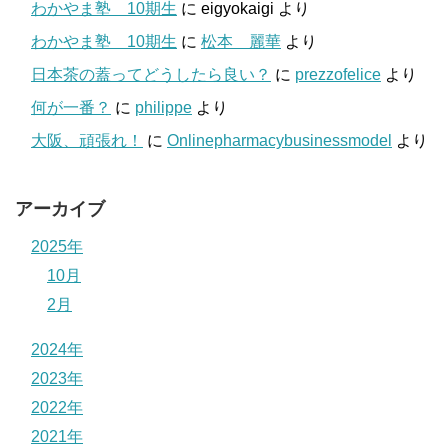
わかやま塾 10期生
に
eigyokaigi
より
わかやま塾 10期生
に
松本 麗華
より
日本茶の蓋ってどうしたら良い？
に
prezzofelice
より
何が一番？
に
philippe
より
大阪、頑張れ！
に
Onlinepharmacybusinessmodel
より
アーカイブ
2025年
10月
2月
2024年
2023年
2022年
2021年