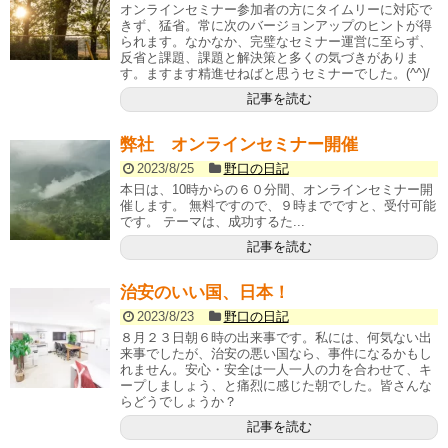
オンラインセミナー参加者の方にタイムリーに対応で
きず、猛省。常に次のバージョンアップのヒントが得
られます。なかなか、完璧なセミナー運営に至らず、
反省と課題、課題と解決策と多くの気づきがありま
す。ますます精進せねばと思うセミナーでした。(^^)/
記事を読む
弊社 オンラインセミナー開催
2023/8/25
野口の日記
本日は、10時からの６０分間、オンラインセミナー開
催します。 無料ですので、９時までですと、受付可能
です。 テーマは、成功するた...
記事を読む
治安のいい国、日本！
2023/8/23
野口の日記
８月２３日朝６時の出来事です。私には、何気ない出
来事でしたが、治安の悪い国なら、事件になるかもし
れません。安心・安全は一人一人の力を合わせて、キ
ープしましょう、と痛烈に感じた朝でした。皆さんな
らどうでしょうか？
記事を読む