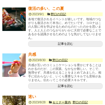
復活の多い、この夏
2023/9/1
野口の日記
各地で復活されるイベントが嬉しいです。地域のつな
がりも復活されて本当に、めでたいです。コロナはこ
の人類に何を学ばせるためのものだったのかを思いま
す。人と人とのつながりがいかに大切で必要なことで
あるかを認識させるためのような気がしてないりませ
ん。
記事を読む
共感
2023/8/30
野口の日記
共感が互いのコミュニケーションを豊かにすることは
わかるのだが、この実践、なかなか難しい。そこで、
無理せず、共感を伝えることをまとめてみました。相
手に伝わらないと、いくら重要なスキルでも意味があ
りません。伝わってこその必要スキルです。
記事を読む
迷い
2023/8/28
セミナー案内
,
野口の日記