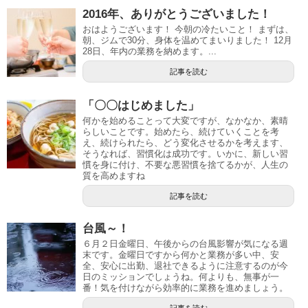
2016年、ありがとうございました！
おはようございます！ 今朝の冷たいこと！ まずは、
朝、ジムで30分、身体を温めてまいりました！ 12月
28日、年内の業務を納めます。...
記事を読む
「〇〇はじめました」
何かを始めることって大変ですが、なかなか、素晴
らしいことです。始めたら、続けていくことを考
え、続けられたら、どう変化させるかを考えます、
そうなれば、習慣化は成功です。いかに、新しい習
慣を身に付け、不要な悪習慣を捨てるかが、人生の
質を高めますね
記事を読む
台風～！
６月２日金曜日、午後からの台風影響が気になる週
末です。金曜日ですから何かと業務が多い中、安
全、安心に出勤、退社できるように注意するのが今
日のミッションでしょうね。何よりも、無事が一
番！気を付けながら効率的に業務を進めましょう。