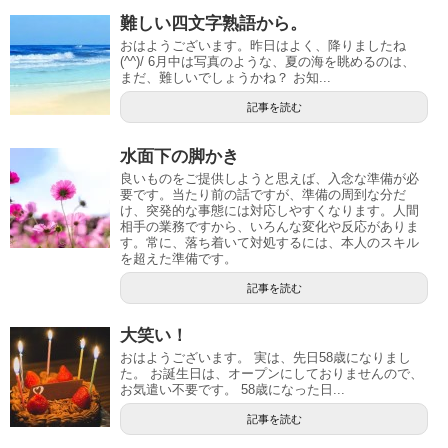
難しい四文字熟語から。
おはようございます。昨日はよく、降りましたね
(^^)/ 6月中は写真のような、夏の海を眺めるのは、
まだ、難しいでしょうかね？ お知...
記事を読む
水面下の脚かき
良いものをご提供しようと思えば、入念な準備が必
要です。当たり前の話ですが、準備の周到な分だ
け、突発的な事態には対応しやすくなります。人間
相手の業務ですから、いろんな変化や反応がありま
す。常に、落ち着いて対処するには、本人のスキル
を超えた準備です。
記事を読む
大笑い！
おはようございます。 実は、先日58歳になりまし
た。 お誕生日は、オープンにしておりませんので、
お気遣い不要です。 58歳になった日...
記事を読む