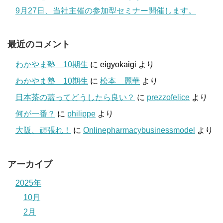
9月27日、当社主催の参加型セミナー開催します。
最近のコメント
わかやま塾 10期生
に
eigyokaigi
より
わかやま塾 10期生
に
松本 麗華
より
日本茶の蓋ってどうしたら良い？
に
prezzofelice
より
何が一番？
に
philippe
より
大阪、頑張れ！
に
Onlinepharmacybusinessmodel
より
アーカイブ
2025年
10月
2月