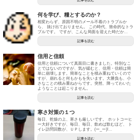
記事を読む
何を学び、糧とするのか？
相変わらず、原因不明のメール不着のトラブルか
ら、 抜け出ておりません。 この時代、致命的なトラ
ブルです。 ですが、こんな局面を迎えた時だか...
記事を読む
信用と信頼
信用と信頼について真面目に書きました。特別なこ
とではないのですが、気が緩むと、信用・信頼は簡
単に崩壊します。簡単なことを積み重ねていくので
すが、崩れると何もかもを失います。大勝負も、小
さなことの積み重ねからです。突然、降ってわいた
ようなことは起こりません。
記事を読む
寒さ対策の１つ
毎日、乾燥の上、寒さも厳しいです。 ホットコーヒ
ー大好きですが、毎日、毎日、飲めば飲むほど、 ト
イレ訪問回数が、ＵＰします。(ー_ー)!...
記事を読む