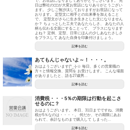
で、お世話になりましてありがとうございます。 先
日は弊社の□□が大変お世話になりありがとうござい
ます。 少しご無沙汰しておりますがお世話になって
おります。 定型文に相手との出来事を加えること
で、 定型文がさらに生き生きとした文になりません
か？ ちょっとした工夫であなたらしさ、 あなたの人
柄も伝わる文面にすることって、 プラスになります
よね？ 定例、定型、日常にほんの少しあなたさしさ
をプラスして あなた自身を印象付けましょう。
記事を読む
あてもんじゃないよ～！・・・。
おはようございます(^_-)-☆ 毎日、多くの営業職の
方々と情報交換、質問を お受けします。 こんな場面
がありましたと、語る27歳男...
記事を読む
消費税・・・5％の期限は行動を起こさ
せるのに？
おはようございます。 本日、31日までですね、消費
税が5％なのは・・・・。 何だか、その期限にあお
られて、余計なものまで購入して しまった...
記事を読む