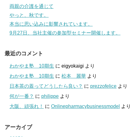
両親の介護を通じて
やっと、秋です。
本当に思い込みに影響されています。
9月27日、当社主催の参加型セミナー開催します。
最近のコメント
わかやま塾 10期生
に
eigyokaigi
より
わかやま塾 10期生
に
松本 麗華
より
日本茶の蓋ってどうしたら良い？
に
prezzofelice
より
何が一番？
に
philippe
より
大阪、頑張れ！
に
Onlinepharmacybusinessmodel
より
アーカイブ