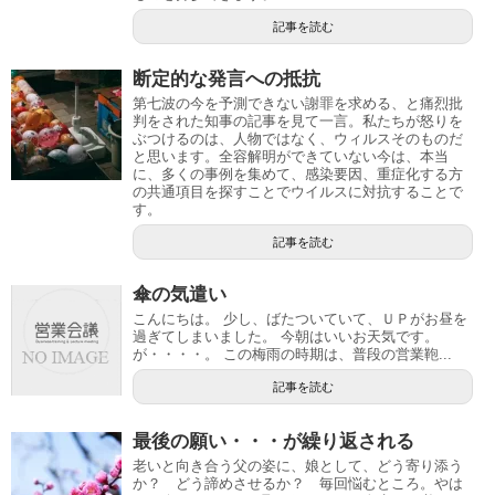
記事を読む
断定的な発言への抵抗
第七波の今を予測できない謝罪を求める、と痛烈批
判をされた知事の記事を見て一言。私たちが怒りを
ぶつけるのは、人物ではなく、ウィルスそのものだ
と思います。全容解明ができていない今は、本当
に、多くの事例を集めて、感染要因、重症化する方
の共通項目を探すことでウイルスに対抗することで
す。
記事を読む
傘の気遣い
こんにちは。 少し、ばたついていて、ＵＰがお昼を
過ぎてしまいました。 今朝はいいお天気です。
が・・・・。 この梅雨の時期は、普段の営業鞄...
記事を読む
最後の願い・・・が繰り返される
老いと向き合う父の姿に、娘として、どう寄り添う
か？ どう諦めさせるか？ 毎回悩むところ。やは