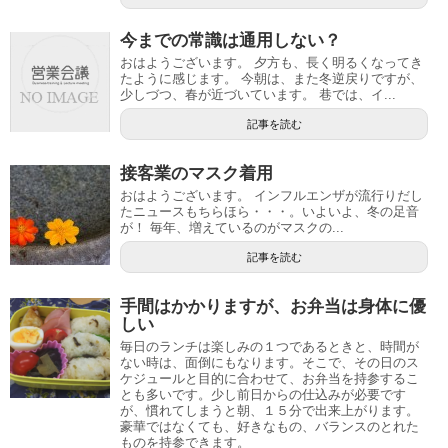
今までの常識は通用しない？
おはようございます。 夕方も、長く明るくなってき
たように感じます。 今朝は、また冬逆戻りですが、
少しづつ、春が近づいています。 巷では、イ...
記事を読む
接客業のマスク着用
おはようございます。 インフルエンザが流行りだし
たニュースもちらほら・・・。いよいよ、冬の足音
が！ 毎年、増えているのがマスクの...
記事を読む
手間はかかりますが、お弁当は身体に優
しい
毎日のランチは楽しみの１つであるときと、時間が
ない時は、面倒にもなります。そこで、その日のス
ケジュールと目的に合わせて、お弁当を持参するこ
とも多いです。少し前日からの仕込みが必要です
が、慣れてしまうと朝、１５分で出来上がります。
豪華ではなくても、好きなもの、バランスのとれた
ものを持参できます。