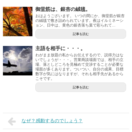
御堂筋は、銀杏の絨毯。
おはようございます。 いつの間にか、御堂筋が銀杏
の絨毯で敷き詰められています。夜はイルミネーシ
ョン、日中は、黄色の銀杏落ち葉で彩られて...
記事を読む
主語を相手に・・・。
わがまま放題の私からお伝えするので、説得力はな
いでしょうが・・・。営業商談場面では、相手の立
場、落としどころを見極めて交渉することが必要な
場面が多くあります。ついつい、自分の成果、目標
数字が気にはなりますが、それも相手先があるから
こそです。
記事を読む
なぜ？感動するのでしょう？