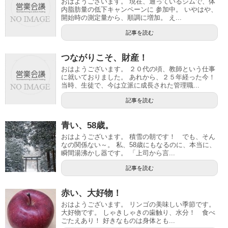
おはようございます。 現在、通っているジムで、体
内脂肪量の低下キャンペーンに 参加中。 いやはや、
開始時の測定量から、順調に増加。 え...
記事を読む
つながりこそ、財産！
おはようございます。 ２０代の頃、教師という仕事
に就いておりました。 あれから、２５年経った今！
当時、生徒で、今は立派に成長された管理職...
記事を読む
青い、58歳。
おはようございます。 積雪の朝です！ でも、そん
なの関係ない～。 私、58歳にもなるのに、本当に、
瞬間湯沸かし器です。 「上司から言...
記事を読む
赤い、大好物！
おはようございます。 リンゴの美味しい季節です。
大好物です。 しゃきしゃきの歯触り、水分！ 食べ
ごたえあり！ 好きなものは身体とも...