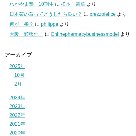
わかやま塾 10期生
に
松本 麗華
より
日本茶の蓋ってどうしたら良い？
に
prezzofelice
より
何が一番？
に
philippe
より
大阪、頑張れ！
に
Onlinepharmacybusinessmodel
より
アーカイブ
2025年
10月
2月
2024年
2023年
2022年
2021年
2020年